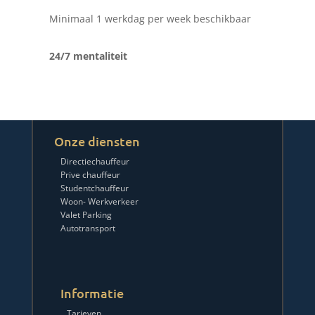
Minimaal 1 werkdag per week beschikbaar
24/7 mentaliteit
Onze diensten
Directiechauffeur
Prive chauffeur
Studentchauffeur
Woon- Werkverkeer
Valet Parking
Autotransport
Informatie
Tarieven